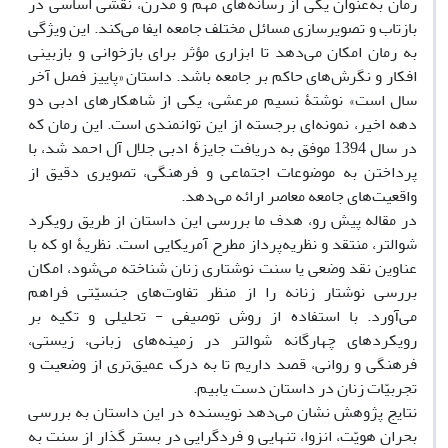
رمان به‌عنوان یکی از رسانه‌های مهم و مدرن، نقشی اساسی در
بازتاب و تصویرسازی مسائل مختلف جامعه ایفا می‌کند. این ویژگی
به رمان امکان می‌دهد تا ابزاری مؤثر برای بازخوانی و بازبینی
افکار و نگرش‌های حاکم بر جامعه باشد. داستان «پاییز فصل آخر
سال است» نوشتۀ نسیم مرعشی، یکی از شاهکارهای ادبی دو
دهه اخیر، نمونه‌ای برجسته از این توانمندی است. این رمان که
در سال 1394 موفق به دریافت جایزۀ ادبی جلال آل احمد شد، با
پرداختن به موضوعات اجتماعی و فرهنگی، تصویری دقیق از
واقعیت‌های جامعه معاصر ارائه می‌دهد.
در مقاله پیش رو، هدف ما بررسی این داستان از طریق رویکرد
شوالتر، منتقد و نظریه‌پرداز مطرح آمریکایی است. نظریۀ او که با
عناوین نقد وضعی یا سنت نوشتاری زنان شناخته می‌شود، امکان
بررسی نوشتار زنانه را از منظر تفاوت‌های جنسیّتی فراهم
می‌آورد. با استفاده از روش توصیفی - تحلیلی و تکیه بر
رویکردهای چهارگانه شوالتر در زمینه‌های زبانی، زیستی،
فرهنگی و روانی، قصد داریم تا به درک عمیق‌تری از وضعیت و
تجربیّات زنان در داستان دست یابیم.
نتایج پژوهش نشان می‌دهد نویسنده در این داستان به بررسی
بحران هویّت، انزوا، تنهایی و فردگرایی در بستر گذار از سنت به